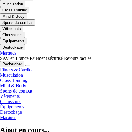
Musculation
Cross Training
Mind & Body
Sports de combat
Vêtements
Chaussures
Équipements
Destockage
Marques
SAV en France
Paiement sécurisé
Retours faciles
Rechercher
Fitness & Cardio
Musculation
Cross Training
Mind & Body
Sports de combat
Vêtements
Chaussures
Équipements
Destockage
Marques
Ajout en cours...