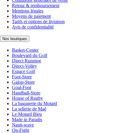
Conditions générales de vente
Retour & remboursement
Mentions légales
Moyens de paiement
Tarifs et options de livraison
Avis de confidentialité
Nos boutiques
Basket-Center
Boulevard du Golf
Direct Running
Direct-Volley
Espace Golf
Foot-Store
Galop-Store
Goal-Foot
Handball-Store
House of Rugby
La bagagerie du Motard
La sellerie de Maé
Le Motard Bleu
Made in Paradis
Nauti-wave
On-Fight