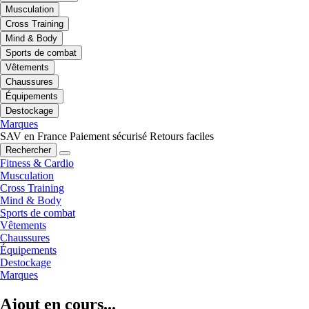
Musculation
Cross Training
Mind & Body
Sports de combat
Vêtements
Chaussures
Équipements
Destockage
Marques
SAV en France
Paiement sécurisé
Retours faciles
Rechercher
Fitness & Cardio
Musculation
Cross Training
Mind & Body
Sports de combat
Vêtements
Chaussures
Équipements
Destockage
Marques
Ajout en cours...