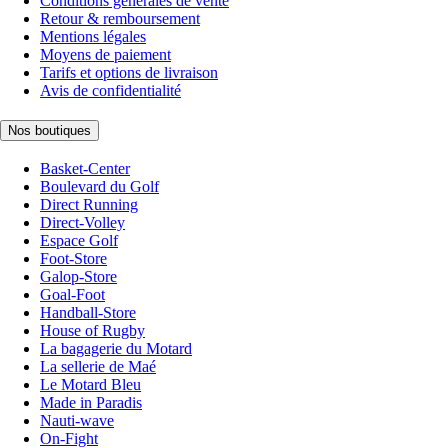
Conditions générales de vente
Retour & remboursement
Mentions légales
Moyens de paiement
Tarifs et options de livraison
Avis de confidentialité
Nos boutiques
Basket-Center
Boulevard du Golf
Direct Running
Direct-Volley
Espace Golf
Foot-Store
Galop-Store
Goal-Foot
Handball-Store
House of Rugby
La bagagerie du Motard
La sellerie de Maé
Le Motard Bleu
Made in Paradis
Nauti-wave
On-Fight