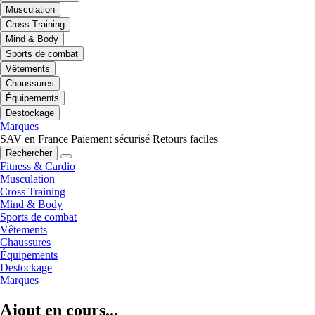
Musculation
Cross Training
Mind & Body
Sports de combat
Vêtements
Chaussures
Équipements
Destockage
Marques
SAV en France
Paiement sécurisé
Retours faciles
Rechercher
Fitness & Cardio
Musculation
Cross Training
Mind & Body
Sports de combat
Vêtements
Chaussures
Équipements
Destockage
Marques
Ajout en cours...