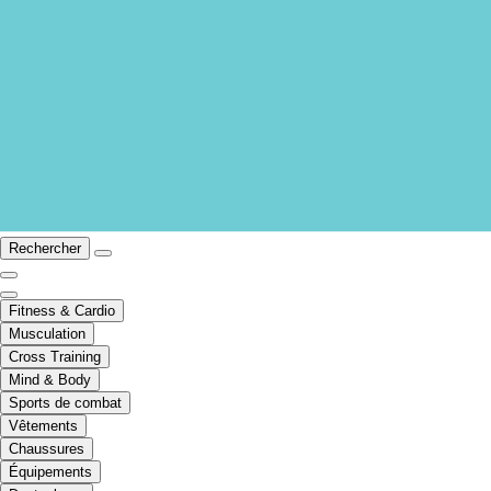
Rechercher
Fitness & Cardio
Musculation
Cross Training
Mind & Body
Sports de combat
Vêtements
Chaussures
Équipements