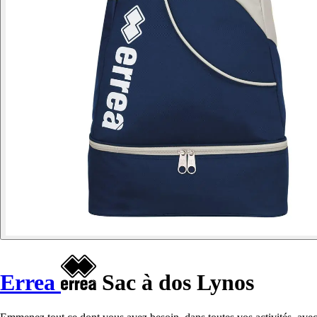
Errea
Sac à dos Lynos