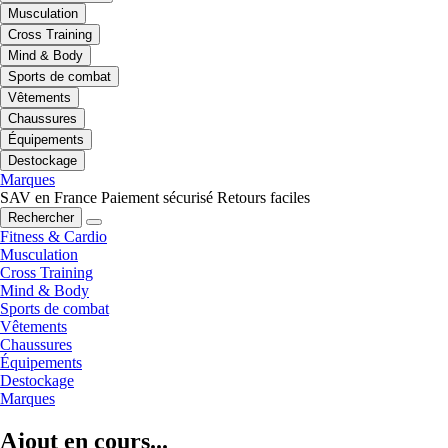
Musculation
Cross Training
Mind & Body
Sports de combat
Vêtements
Chaussures
Équipements
Destockage
Marques
SAV en France
Paiement sécurisé
Retours faciles
Rechercher
Fitness & Cardio
Musculation
Cross Training
Mind & Body
Sports de combat
Vêtements
Chaussures
Équipements
Destockage
Marques
Ajout en cours...