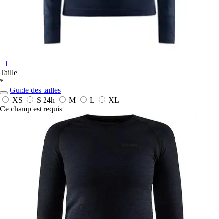
+1
Taille
*
Guide des tailles
XS
S
24h
M
L
XL
Ce champ est requis