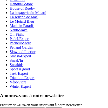
Handball-Store
House of Rugby
La bagagerie du Motard
La sellerie de Maé
Le Motard Bleu
Made in Paradis
Nauti-wave
On-Fight
Padel-Expert
Pecheur-Store
Pet and Garden
Slowood Interior
Smash-Expert
Sneak'In
Sneakids
Sport is good
Trek-Expert
Triathlon Expert
Vélo-Store
Winter Expert
Abonnez-vous à notre newsletter
Profitez de -10% en vous inscrivant à notre newsletter