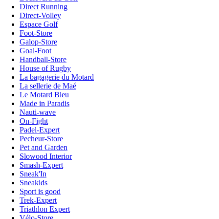
Direct Running
Direct-Volley
Espace Golf
Foot-Store
Galop-Store
Goal-Foot
Handball-Store
House of Rugby
La bagagerie du Motard
La sellerie de Maé
Le Motard Bleu
Made in Paradis
Nauti-wave
On-Fight
Padel-Expert
Pecheur-Store
Pet and Garden
Slowood Interior
Smash-Expert
Sneak'In
Sneakids
Sport is good
Trek-Expert
Triathlon Expert
Vélo-Store