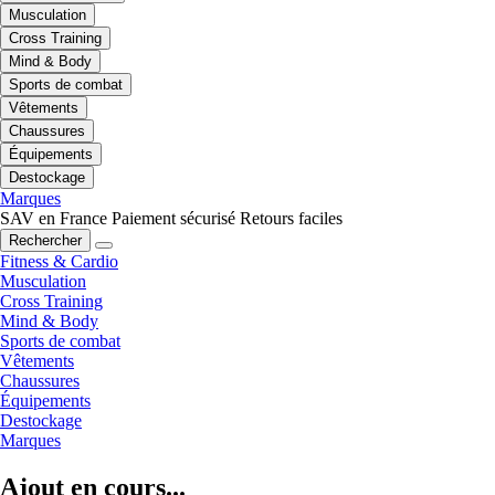
Musculation
Cross Training
Mind & Body
Sports de combat
Vêtements
Chaussures
Équipements
Destockage
Marques
SAV en France
Paiement sécurisé
Retours faciles
Rechercher
Fitness & Cardio
Musculation
Cross Training
Mind & Body
Sports de combat
Vêtements
Chaussures
Équipements
Destockage
Marques
Ajout en cours...