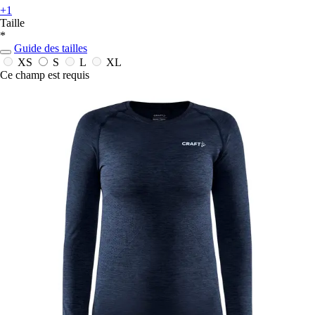
+1
Taille
*
Guide des tailles
XS
S
L
XL
Ce champ est requis