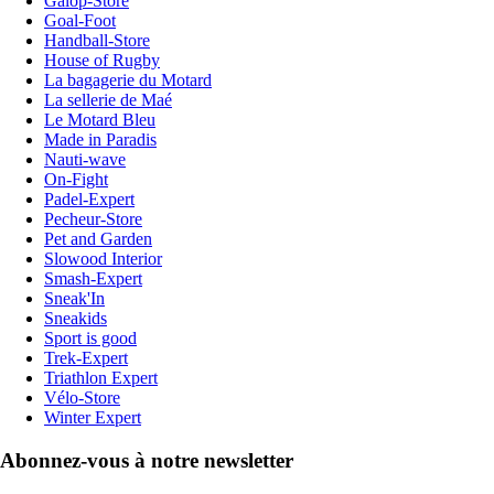
Galop-Store
Goal-Foot
Handball-Store
House of Rugby
La bagagerie du Motard
La sellerie de Maé
Le Motard Bleu
Made in Paradis
Nauti-wave
On-Fight
Padel-Expert
Pecheur-Store
Pet and Garden
Slowood Interior
Smash-Expert
Sneak'In
Sneakids
Sport is good
Trek-Expert
Triathlon Expert
Vélo-Store
Winter Expert
Abonnez-vous à notre newsletter