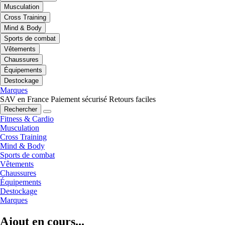
Musculation
Cross Training
Mind & Body
Sports de combat
Vêtements
Chaussures
Équipements
Destockage
Marques
SAV en France
Paiement sécurisé
Retours faciles
Rechercher
Fitness & Cardio
Musculation
Cross Training
Mind & Body
Sports de combat
Vêtements
Chaussures
Équipements
Destockage
Marques
Ajout en cours...