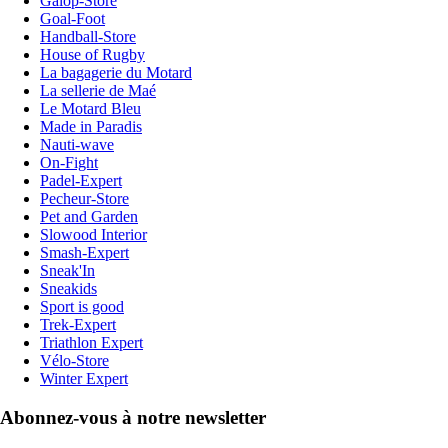
Galop-Store
Goal-Foot
Handball-Store
House of Rugby
La bagagerie du Motard
La sellerie de Maé
Le Motard Bleu
Made in Paradis
Nauti-wave
On-Fight
Padel-Expert
Pecheur-Store
Pet and Garden
Slowood Interior
Smash-Expert
Sneak'In
Sneakids
Sport is good
Trek-Expert
Triathlon Expert
Vélo-Store
Winter Expert
Abonnez-vous à notre newsletter