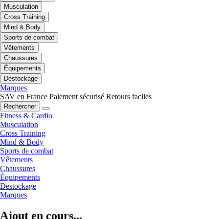
Musculation
Cross Training
Mind & Body
Sports de combat
Vêtements
Chaussures
Équipements
Destockage
Marques
SAV en France
Paiement sécurisé
Retours faciles
Rechercher
Fitness & Cardio
Musculation
Cross Training
Mind & Body
Sports de combat
Vêtements
Chaussures
Équipements
Destockage
Marques
Ajout en cours...