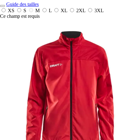
Guide des tailles
XS
S
M
L
XL
2XL
3XL
Ce champ est requis