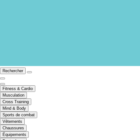
Rechercher
Fitness & Cardio
Musculation
Cross Training
Mind & Body
Sports de combat
Vêtements
Chaussures
Équipements