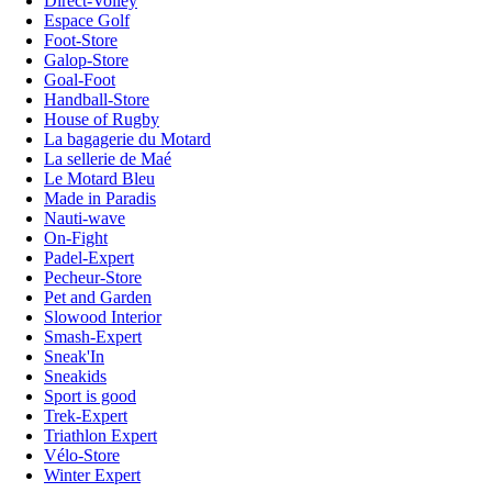
Direct-Volley
Espace Golf
Foot-Store
Galop-Store
Goal-Foot
Handball-Store
House of Rugby
La bagagerie du Motard
La sellerie de Maé
Le Motard Bleu
Made in Paradis
Nauti-wave
On-Fight
Padel-Expert
Pecheur-Store
Pet and Garden
Slowood Interior
Smash-Expert
Sneak'In
Sneakids
Sport is good
Trek-Expert
Triathlon Expert
Vélo-Store
Winter Expert