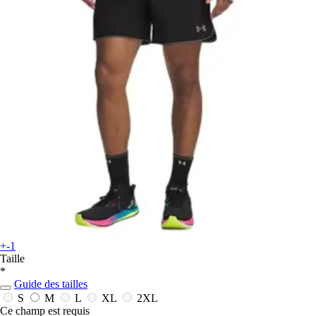
+-1
Taille
*
Guide des tailles
S
M
L
XL
2XL
Ce champ est requis