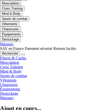
Musculation
Cross Training
Mind & Body
Sports de combat
Vêtements
Chaussures
Équipements
Destockage
Marques
SAV en France
Paiement sécurisé
Retours faciles
Rechercher
Fitness & Cardio
Musculation
Cross Training
Mind & Body
Sports de combat
Vêtements
Chaussures
Équipements
Destockage
Marques
Ajout en cours...