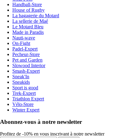
Handball-Store
House of Rugby
La bagagerie du Motard
La sellerie de Maé
Le Motard Bleu
Made in Paradis
Nauti-wave
On-Fight
Padel-Expert
Pecheur-Store
Pet and Garden
Slowood Interior
Smash-Expert
Sneak'In
Sneakids
Sport is good
Trek-Expert
Triathlon Expert
Vélo-Store
Winter Expert
Abonnez-vous à notre newsletter
Profitez de -10% en vous inscrivant à notre newsletter