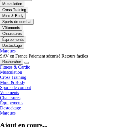
Musculation
Cross Training
Mind & Body
Sports de combat
Vêtements
Chaussures
Équipements
Destockage
Marques
SAV en France
Paiement sécurisé
Retours faciles
Rechercher
Fitness & Cardio
Musculation
Cross Training
Mind & Body
Sports de combat
Vêtements
Chaussures
Équipements
Destockage
Marques
Ajout en cours...