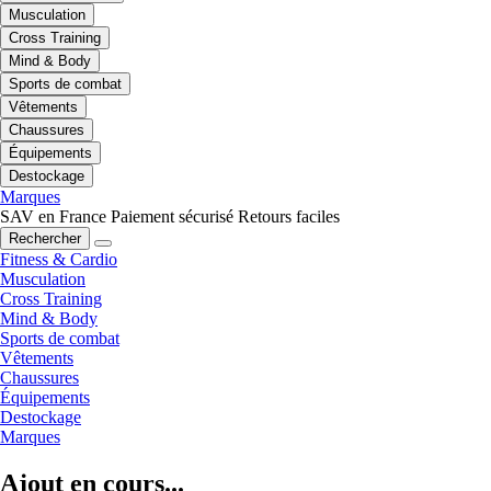
Musculation
Cross Training
Mind & Body
Sports de combat
Vêtements
Chaussures
Équipements
Destockage
Marques
SAV en France
Paiement sécurisé
Retours faciles
Rechercher
Fitness & Cardio
Musculation
Cross Training
Mind & Body
Sports de combat
Vêtements
Chaussures
Équipements
Destockage
Marques
Ajout en cours...