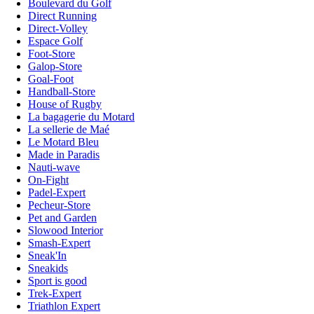
Boulevard du Golf
Direct Running
Direct-Volley
Espace Golf
Foot-Store
Galop-Store
Goal-Foot
Handball-Store
House of Rugby
La bagagerie du Motard
La sellerie de Maé
Le Motard Bleu
Made in Paradis
Nauti-wave
On-Fight
Padel-Expert
Pecheur-Store
Pet and Garden
Slowood Interior
Smash-Expert
Sneak'In
Sneakids
Sport is good
Trek-Expert
Triathlon Expert