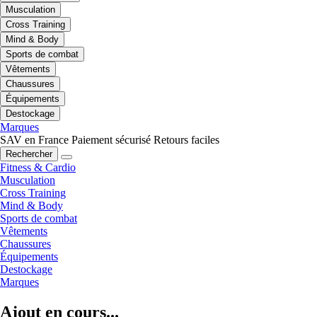
Musculation
Cross Training
Mind & Body
Sports de combat
Vêtements
Chaussures
Équipements
Destockage
Marques
SAV en France
Paiement sécurisé
Retours faciles
Rechercher
Fitness & Cardio
Musculation
Cross Training
Mind & Body
Sports de combat
Vêtements
Chaussures
Équipements
Destockage
Marques
Ajout en cours...