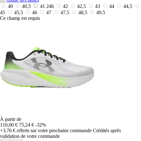
40
40,5
41
24h
42
42,5
43
44
44,5
45
45,5
46
47
47,5
48,5
49,5
Ce champ est requis
À partir de
110,00 €
75,24 €
-32%
+3,76 €
offerts sur votre prochaine commande
Crédités après
validation de votre commande