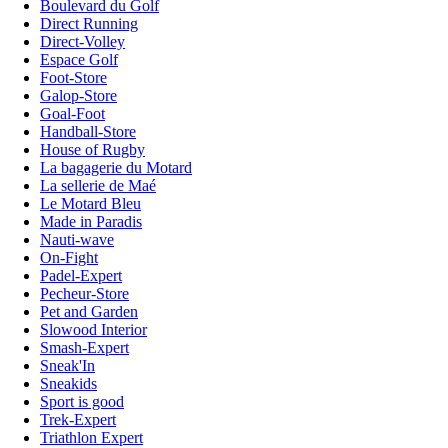
Boulevard du Golf
Direct Running
Direct-Volley
Espace Golf
Foot-Store
Galop-Store
Goal-Foot
Handball-Store
House of Rugby
La bagagerie du Motard
La sellerie de Maé
Le Motard Bleu
Made in Paradis
Nauti-wave
On-Fight
Padel-Expert
Pecheur-Store
Pet and Garden
Slowood Interior
Smash-Expert
Sneak'In
Sneakids
Sport is good
Trek-Expert
Triathlon Expert