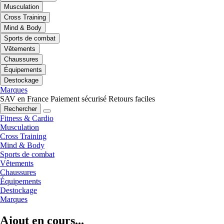
Musculation
Cross Training
Mind & Body
Sports de combat
Vêtements
Chaussures
Équipements
Destockage
Marques
SAV en France
Paiement sécurisé
Retours faciles
Rechercher
Fitness & Cardio
Musculation
Cross Training
Mind & Body
Sports de combat
Vêtements
Chaussures
Équipements
Destockage
Marques
Ajout en cours...