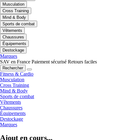
Musculation
Cross Training
Mind & Body
Sports de combat
Vêtements
Chaussures
Équipements
Destockage
Marques
SAV en France
Paiement sécurisé
Retours faciles
Rechercher
Fitness & Cardio
Musculation
Cross Training
Mind & Body
Sports de combat
Vêtements
Chaussures
Équipements
Destockage
Marques
Ajout en cours...