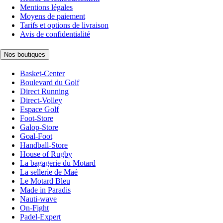
Mentions légales
Moyens de paiement
Tarifs et options de livraison
Avis de confidentialité
Nos boutiques
Basket-Center
Boulevard du Golf
Direct Running
Direct-Volley
Espace Golf
Foot-Store
Galop-Store
Goal-Foot
Handball-Store
House of Rugby
La bagagerie du Motard
La sellerie de Maé
Le Motard Bleu
Made in Paradis
Nauti-wave
On-Fight
Padel-Expert