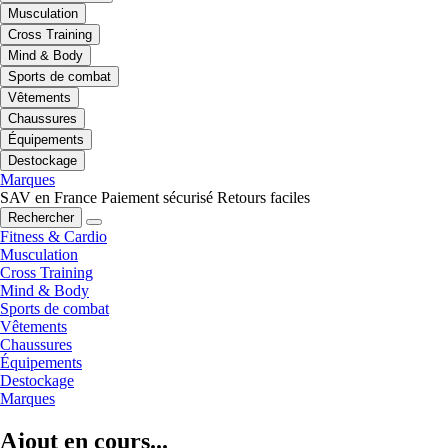
Musculation
Cross Training
Mind & Body
Sports de combat
Vêtements
Chaussures
Équipements
Destockage
Marques
SAV en France
Paiement sécurisé
Retours faciles
Rechercher
Fitness & Cardio
Musculation
Cross Training
Mind & Body
Sports de combat
Vêtements
Chaussures
Équipements
Destockage
Marques
Ajout en cours...