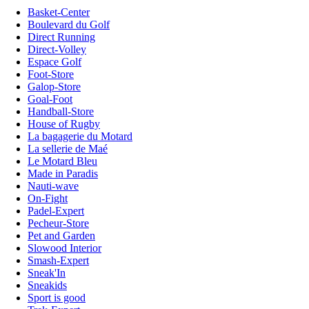
Basket-Center
Boulevard du Golf
Direct Running
Direct-Volley
Espace Golf
Foot-Store
Galop-Store
Goal-Foot
Handball-Store
House of Rugby
La bagagerie du Motard
La sellerie de Maé
Le Motard Bleu
Made in Paradis
Nauti-wave
On-Fight
Padel-Expert
Pecheur-Store
Pet and Garden
Slowood Interior
Smash-Expert
Sneak'In
Sneakids
Sport is good