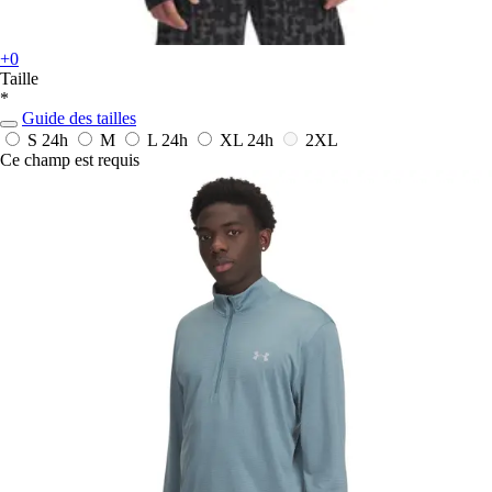
+0
Taille
*
Guide des tailles
S
24h
M
L
24h
XL
24h
2XL
Ce champ est requis