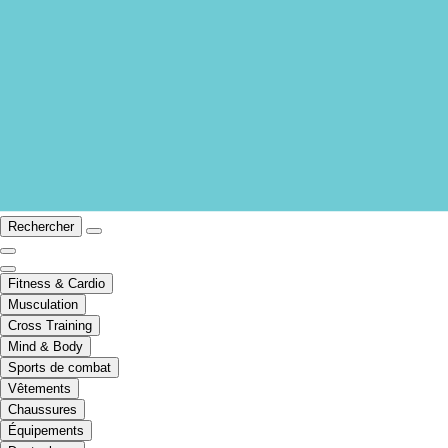
Rechercher
Fitness & Cardio
Musculation
Cross Training
Mind & Body
Sports de combat
Vêtements
Chaussures
Équipements