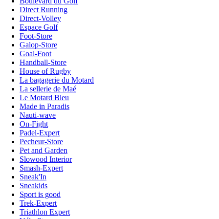
Boulevard du Golf
Direct Running
Direct-Volley
Espace Golf
Foot-Store
Galop-Store
Goal-Foot
Handball-Store
House of Rugby
La bagagerie du Motard
La sellerie de Maé
Le Motard Bleu
Made in Paradis
Nauti-wave
On-Fight
Padel-Expert
Pecheur-Store
Pet and Garden
Slowood Interior
Smash-Expert
Sneak'In
Sneakids
Sport is good
Trek-Expert
Triathlon Expert