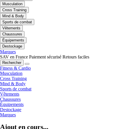
Musculation
Cross Training
Mind & Body
Sports de combat
Vêtements
Chaussures
Équipements
Destockage
Marques
SAV en France
Paiement sécurisé
Retours faciles
Rechercher
Fitness & Cardio
Musculation
Cross Training
Mind & Body
Sports de combat
Vêtements
Chaussures
Équipements
Destockage
Marques
Ajout en cours...