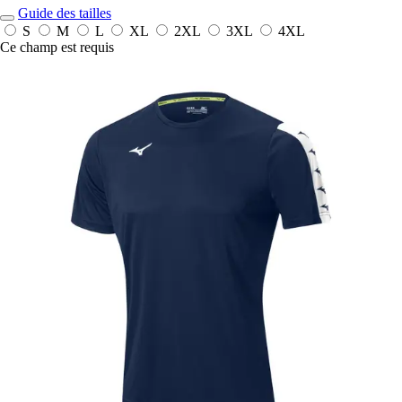
Guide des tailles
S
M
L
XL
2XL
3XL
4XL
Ce champ est requis