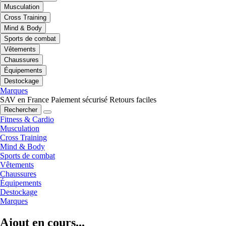
Musculation
Cross Training
Mind & Body
Sports de combat
Vêtements
Chaussures
Équipements
Destockage
Marques
SAV en France
Paiement sécurisé
Retours faciles
Rechercher
Fitness & Cardio
Musculation
Cross Training
Mind & Body
Sports de combat
Vêtements
Chaussures
Équipements
Destockage
Marques
Ajout en cours...