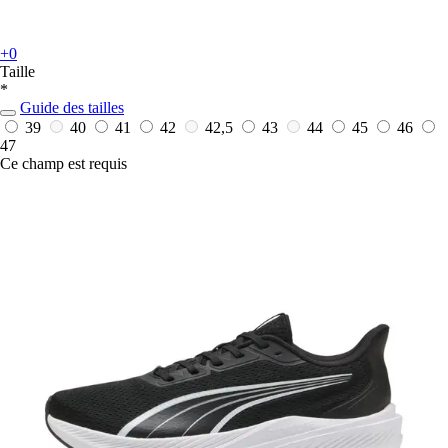
+0
Taille
*
Guide des tailles
39
40
41
42
42,5
43
44
45
46
47
Ce champ est requis