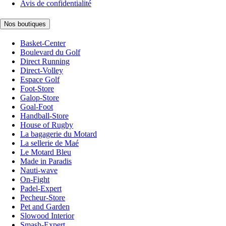
Avis de confidentialité
Nos boutiques
Basket-Center
Boulevard du Golf
Direct Running
Direct-Volley
Espace Golf
Foot-Store
Galop-Store
Goal-Foot
Handball-Store
House of Rugby
La bagagerie du Motard
La sellerie de Maé
Le Motard Bleu
Made in Paradis
Nauti-wave
On-Fight
Padel-Expert
Pecheur-Store
Pet and Garden
Slowood Interior
Smash-Expert