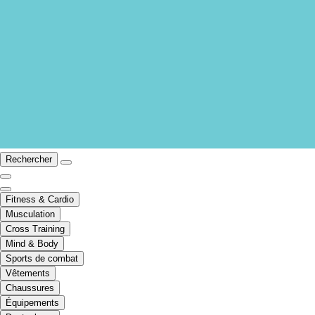
Rechercher
Fitness & Cardio
Musculation
Cross Training
Mind & Body
Sports de combat
Vêtements
Chaussures
Équipements