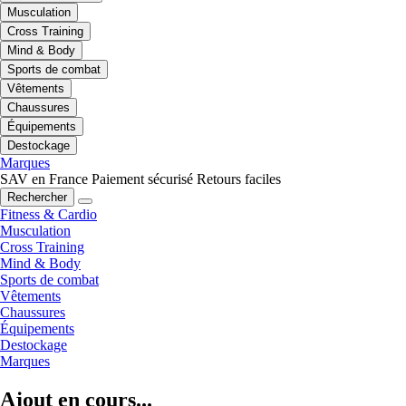
Musculation
Cross Training
Mind & Body
Sports de combat
Vêtements
Chaussures
Équipements
Destockage
Marques
SAV en France
Paiement sécurisé
Retours faciles
Rechercher
Fitness & Cardio
Musculation
Cross Training
Mind & Body
Sports de combat
Vêtements
Chaussures
Équipements
Destockage
Marques
Ajout en cours...