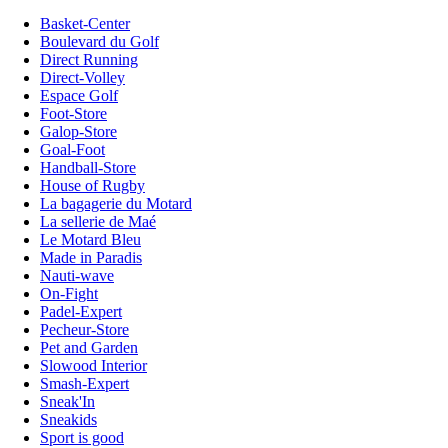
Basket-Center
Boulevard du Golf
Direct Running
Direct-Volley
Espace Golf
Foot-Store
Galop-Store
Goal-Foot
Handball-Store
House of Rugby
La bagagerie du Motard
La sellerie de Maé
Le Motard Bleu
Made in Paradis
Nauti-wave
On-Fight
Padel-Expert
Pecheur-Store
Pet and Garden
Slowood Interior
Smash-Expert
Sneak'In
Sneakids
Sport is good