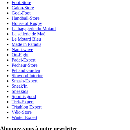
Foot-Store
Galop-Store
Goal-Foot
Handball-Store
House of Rugby
La bagagerie du Motard
La sellerie de Maé
Le Motard Bleu
Made in Paradis
Nauti-wave
On-Fight
Padel-Expert
Pecheur-Store
Pet and Garden
Slowood Interior
Smash-Expert
Sneak'In
Sneakids
Sport is good
Trek-Expert
Triathlon Expert
Vélo-Store
Winter Expert
Abonnez-vous à notre newsletter