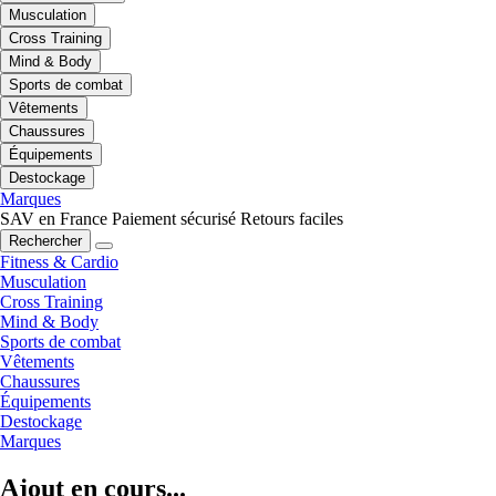
Musculation
Cross Training
Mind & Body
Sports de combat
Vêtements
Chaussures
Équipements
Destockage
Marques
SAV en France
Paiement sécurisé
Retours faciles
Rechercher
Fitness & Cardio
Musculation
Cross Training
Mind & Body
Sports de combat
Vêtements
Chaussures
Équipements
Destockage
Marques
Ajout en cours...