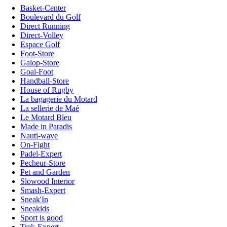
Basket-Center
Boulevard du Golf
Direct Running
Direct-Volley
Espace Golf
Foot-Store
Galop-Store
Goal-Foot
Handball-Store
House of Rugby
La bagagerie du Motard
La sellerie de Maé
Le Motard Bleu
Made in Paradis
Nauti-wave
On-Fight
Padel-Expert
Pecheur-Store
Pet and Garden
Slowood Interior
Smash-Expert
Sneak'In
Sneakids
Sport is good
Trek-Expert