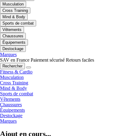
Musculation
Cross Training
Mind & Body
Sports de combat
Vêtements
Chaussures
Équipements
Destockage
Marques
SAV en France
Paiement sécurisé
Retours faciles
Rechercher
Fitness & Cardio
Musculation
Cross Training
Mind & Body
Sports de combat
Vêtements
Chaussures
Équipements
Destockage
Marques
Ajout en cours...