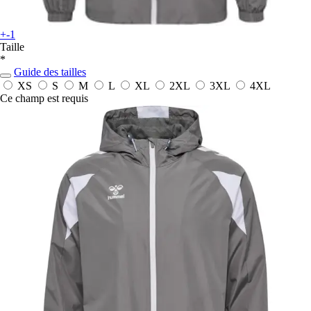
+-1
Taille
*
Guide des tailles
XS
S
M
L
XL
2XL
3XL
4XL
Ce champ est requis