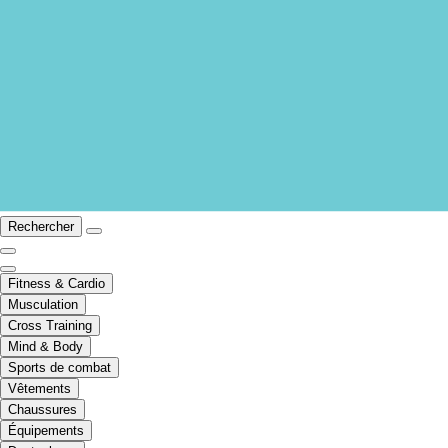
Rechercher
Fitness & Cardio
Musculation
Cross Training
Mind & Body
Sports de combat
Vêtements
Chaussures
Équipements