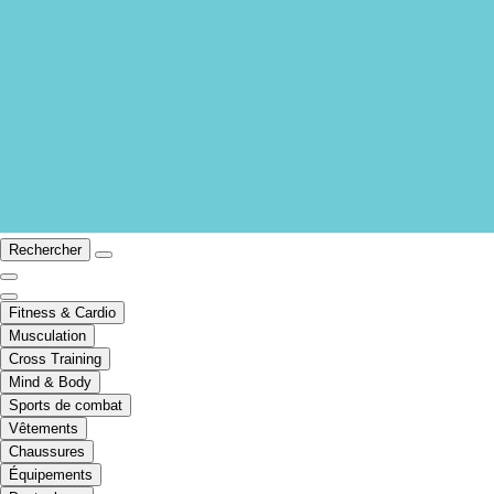
Rechercher
Fitness & Cardio
Musculation
Cross Training
Mind & Body
Sports de combat
Vêtements
Chaussures
Équipements