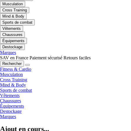
Musculation
Cross Training
Mind & Body
Sports de combat
Vêtements
Chaussures
Équipements
Destockage
Marques
SAV en France
Paiement sécurisé
Retours faciles
Rechercher
Fitness & Cardio
Musculation
Cross Training
Mind & Body
Sports de combat
Vêtements
Chaussures
Équipements
Destockage
Marques
Ajout en cours...