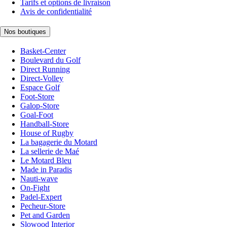
Tarifs et options de livraison
Avis de confidentialité
Nos boutiques
Basket-Center
Boulevard du Golf
Direct Running
Direct-Volley
Espace Golf
Foot-Store
Galop-Store
Goal-Foot
Handball-Store
House of Rugby
La bagagerie du Motard
La sellerie de Maé
Le Motard Bleu
Made in Paradis
Nauti-wave
On-Fight
Padel-Expert
Pecheur-Store
Pet and Garden
Slowood Interior