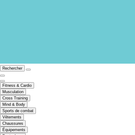
Rechercher
Fitness & Cardio
Musculation
Cross Training
Mind & Body
Sports de combat
Vêtements
Chaussures
Équipements