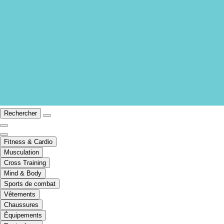
Rechercher
Fitness & Cardio
Musculation
Cross Training
Mind & Body
Sports de combat
Vêtements
Chaussures
Équipements