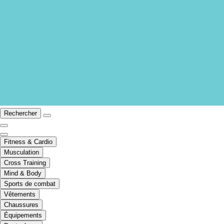
Rechercher
Fitness & Cardio
Musculation
Cross Training
Mind & Body
Sports de combat
Vêtements
Chaussures
Équipements