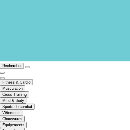
Rechercher
Fitness & Cardio
Musculation
Cross Training
Mind & Body
Sports de combat
Vêtements
Chaussures
Équipements