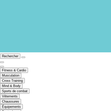
Rechercher
Fitness & Cardio
Musculation
Cross Training
Mind & Body
Sports de combat
Vêtements
Chaussures
Équipements