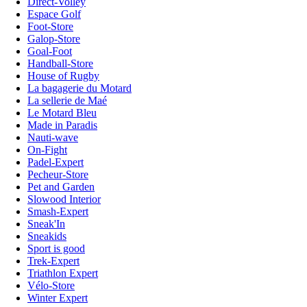
Direct-Volley
Espace Golf
Foot-Store
Galop-Store
Goal-Foot
Handball-Store
House of Rugby
La bagagerie du Motard
La sellerie de Maé
Le Motard Bleu
Made in Paradis
Nauti-wave
On-Fight
Padel-Expert
Pecheur-Store
Pet and Garden
Slowood Interior
Smash-Expert
Sneak'In
Sneakids
Sport is good
Trek-Expert
Triathlon Expert
Vélo-Store
Winter Expert