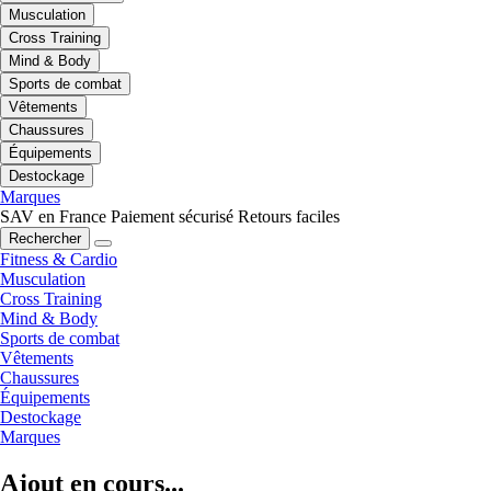
Musculation
Cross Training
Mind & Body
Sports de combat
Vêtements
Chaussures
Équipements
Destockage
Marques
SAV en France
Paiement sécurisé
Retours faciles
Rechercher
Fitness & Cardio
Musculation
Cross Training
Mind & Body
Sports de combat
Vêtements
Chaussures
Équipements
Destockage
Marques
Ajout en cours...