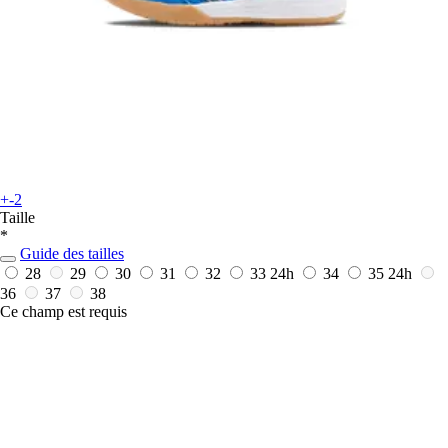
+-2
Taille
*
Guide des tailles
28
29
30
31
32
33
24h
34
35
24h
36
37
38
Ce champ est requis