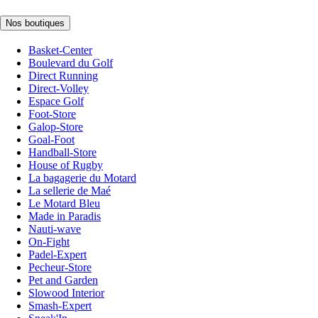
Nos boutiques
Basket-Center
Boulevard du Golf
Direct Running
Direct-Volley
Espace Golf
Foot-Store
Galop-Store
Goal-Foot
Handball-Store
House of Rugby
La bagagerie du Motard
La sellerie de Maé
Le Motard Bleu
Made in Paradis
Nauti-wave
On-Fight
Padel-Expert
Pecheur-Store
Pet and Garden
Slowood Interior
Smash-Expert