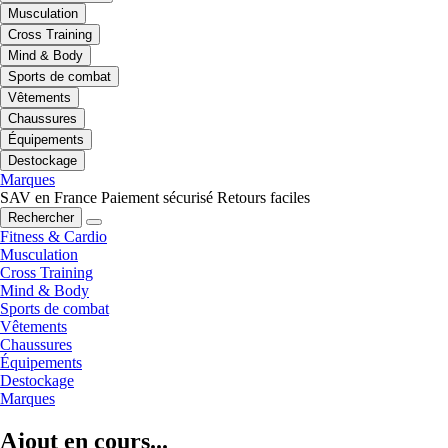
Musculation
Cross Training
Mind & Body
Sports de combat
Vêtements
Chaussures
Équipements
Destockage
Marques
SAV en France
Paiement sécurisé
Retours faciles
Rechercher
Fitness & Cardio
Musculation
Cross Training
Mind & Body
Sports de combat
Vêtements
Chaussures
Équipements
Destockage
Marques
Ajout en cours...