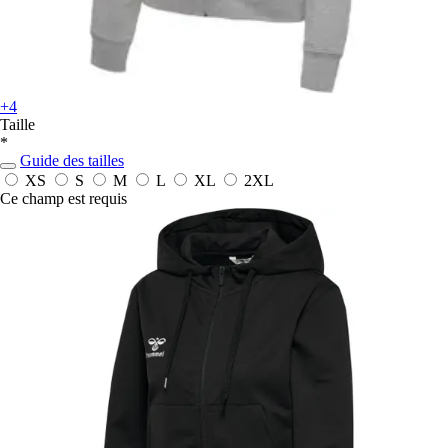
+4
Taille
*
Guide des tailles
XS
S
M
L
XL
2XL
Ce champ est requis