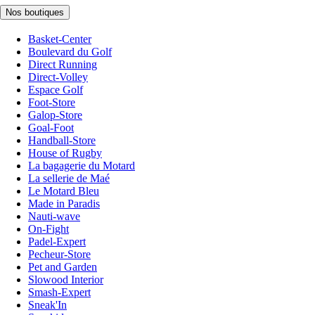
Nos boutiques
Basket-Center
Boulevard du Golf
Direct Running
Direct-Volley
Espace Golf
Foot-Store
Galop-Store
Goal-Foot
Handball-Store
House of Rugby
La bagagerie du Motard
La sellerie de Maé
Le Motard Bleu
Made in Paradis
Nauti-wave
On-Fight
Padel-Expert
Pecheur-Store
Pet and Garden
Slowood Interior
Smash-Expert
Sneak'In