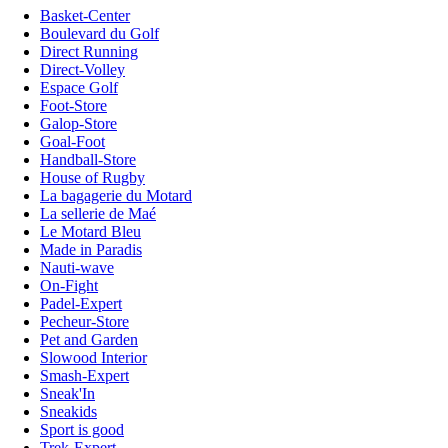
Basket-Center
Boulevard du Golf
Direct Running
Direct-Volley
Espace Golf
Foot-Store
Galop-Store
Goal-Foot
Handball-Store
House of Rugby
La bagagerie du Motard
La sellerie de Maé
Le Motard Bleu
Made in Paradis
Nauti-wave
On-Fight
Padel-Expert
Pecheur-Store
Pet and Garden
Slowood Interior
Smash-Expert
Sneak'In
Sneakids
Sport is good
Trek-Expert