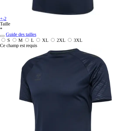
+-2
Taille
*
Guide des tailles
S
M
L
XL
2XL
3XL
Ce champ est requis