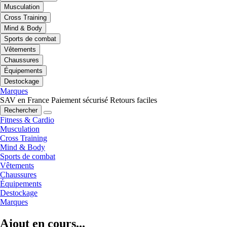
Musculation
Cross Training
Mind & Body
Sports de combat
Vêtements
Chaussures
Équipements
Destockage
Marques
SAV en France
Paiement sécurisé
Retours faciles
Rechercher
Fitness & Cardio
Musculation
Cross Training
Mind & Body
Sports de combat
Vêtements
Chaussures
Équipements
Destockage
Marques
Ajout en cours...