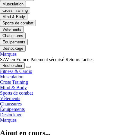
Musculation
Cross Training
Mind & Body
Sports de combat
Vêtements
Chaussures
Équipements
Destockage
Marques
SAV en France
Paiement sécurisé
Retours faciles
Rechercher
Fitness & Cardio
Musculation
Cross Training
Mind & Body
Sports de combat
Vêtements
Chaussures
Équipements
Destockage
Marques
Ajout en cours...