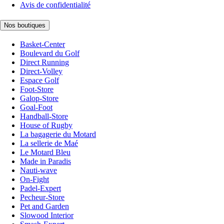
Avis de confidentialité
Nos boutiques
Basket-Center
Boulevard du Golf
Direct Running
Direct-Volley
Espace Golf
Foot-Store
Galop-Store
Goal-Foot
Handball-Store
House of Rugby
La bagagerie du Motard
La sellerie de Maé
Le Motard Bleu
Made in Paradis
Nauti-wave
On-Fight
Padel-Expert
Pecheur-Store
Pet and Garden
Slowood Interior