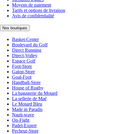
Moyens de paiement
Tarifs et options de livraison
Avis de confidentialité
Nos boutiques
Basket-Center
Boulevard du Golf
Direct Running
Direct-Volley
Espace Golf
Foot-Store
Galop-Store
Goal-Foot
Handball-Store
House of Rugby
La bagagerie du Motard
La sellerie de Maé
Le Motard Bleu
Made in Paradis
Nauti-wave
On-Fight
Padel-Expert
Pecheur-Store