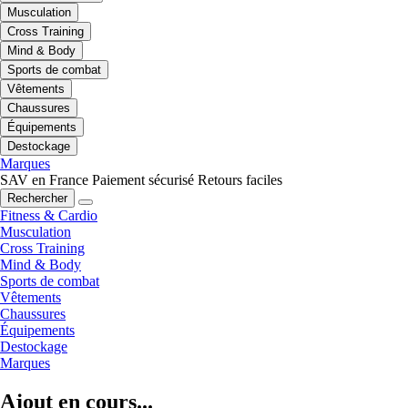
Musculation
Cross Training
Mind & Body
Sports de combat
Vêtements
Chaussures
Équipements
Destockage
Marques
SAV en France
Paiement sécurisé
Retours faciles
Rechercher
Fitness & Cardio
Musculation
Cross Training
Mind & Body
Sports de combat
Vêtements
Chaussures
Équipements
Destockage
Marques
Ajout en cours...