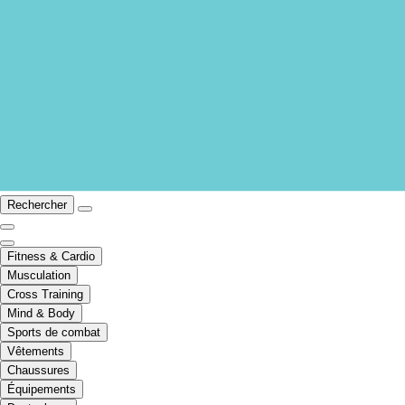
Rechercher
Fitness & Cardio
Musculation
Cross Training
Mind & Body
Sports de combat
Vêtements
Chaussures
Équipements