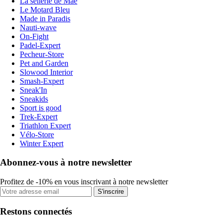
La sellerie de Maé
Le Motard Bleu
Made in Paradis
Nauti-wave
On-Fight
Padel-Expert
Pecheur-Store
Pet and Garden
Slowood Interior
Smash-Expert
Sneak'In
Sneakids
Sport is good
Trek-Expert
Triathlon Expert
Vélo-Store
Winter Expert
Abonnez-vous à notre newsletter
Profitez de -10% en vous inscrivant à notre newsletter
S'inscrire
Restons connectés