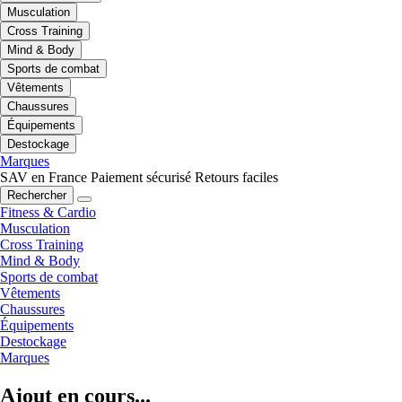
Musculation
Cross Training
Mind & Body
Sports de combat
Vêtements
Chaussures
Équipements
Destockage
Marques
SAV en France
Paiement sécurisé
Retours faciles
Rechercher
Fitness & Cardio
Musculation
Cross Training
Mind & Body
Sports de combat
Vêtements
Chaussures
Équipements
Destockage
Marques
Ajout en cours...