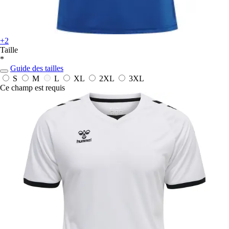
+2
Taille
*
Guide des tailles
S
M
L
XL
2XL
3XL
Ce champ est requis