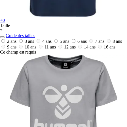
+0
Taille
*
Guide des tailles
2 ans
3 ans
4 ans
5 ans
6 ans
7 ans
8 ans
9 ans
10 ans
11 ans
12 ans
14 ans
16 ans
Ce champ est requis