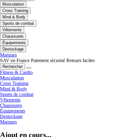
Musculation
Cross Training
Mind & Body
Sports de combat
Vêtements
Chaussures
Équipements
Destockage
Marques
SAV en France
Paiement sécurisé
Retours faciles
Rechercher
Fitness & Cardio
Musculation
Cross Training
Mind & Body
Sports de combat
Vêtements
Chaussures
Équipements
Destockage
Marques
Ajout en cours...