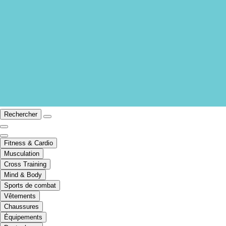
Rechercher
Fitness & Cardio
Musculation
Cross Training
Mind & Body
Sports de combat
Vêtements
Chaussures
Équipements