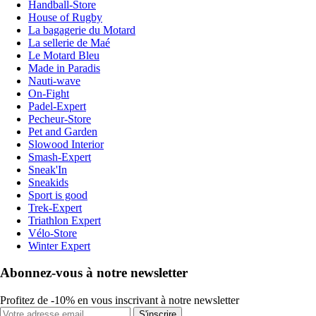
Handball-Store
House of Rugby
La bagagerie du Motard
La sellerie de Maé
Le Motard Bleu
Made in Paradis
Nauti-wave
On-Fight
Padel-Expert
Pecheur-Store
Pet and Garden
Slowood Interior
Smash-Expert
Sneak'In
Sneakids
Sport is good
Trek-Expert
Triathlon Expert
Vélo-Store
Winter Expert
Abonnez-vous à notre newsletter
Profitez de -10% en vous inscrivant à notre newsletter
S'inscrire