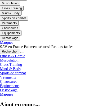
Musculation
Cross Training
Mind & Body
Sports de combat
Vêtements
Chaussures
Équipements
Destockage
Marques
SAV en France
Paiement sécurisé
Retours faciles
Rechercher
Fitness & Cardio
Musculation
Cross Training
Mind & Body
Sports de combat
Vêtements
Chaussures
Équipements
Destockage
Marques
Ajout en cours...