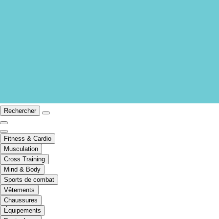
Rechercher
Fitness & Cardio
Musculation
Cross Training
Mind & Body
Sports de combat
Vêtements
Chaussures
Équipements