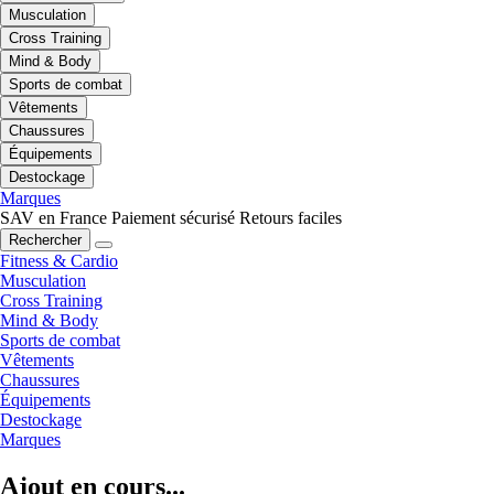
Musculation
Cross Training
Mind & Body
Sports de combat
Vêtements
Chaussures
Équipements
Destockage
Marques
SAV en France
Paiement sécurisé
Retours faciles
Rechercher
Fitness & Cardio
Musculation
Cross Training
Mind & Body
Sports de combat
Vêtements
Chaussures
Équipements
Destockage
Marques
Ajout en cours...