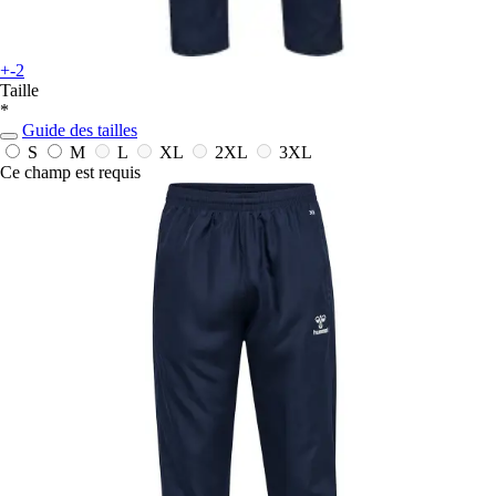
+-2
Taille
*
Guide des tailles
S
M
L
XL
2XL
3XL
Ce champ est requis