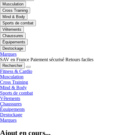
Musculation
Cross Training
Mind & Body
Sports de combat
Vêtements
Chaussures
Équipements
Destockage
Marques
SAV en France
Paiement sécurisé
Retours faciles
Rechercher
Fitness & Cardio
Musculation
Cross Training
Mind & Body
Sports de combat
Vêtements
Chaussures
Équipements
Destockage
Marques
Ajout en cours...