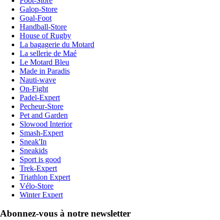
Foot-Store
Galop-Store
Goal-Foot
Handball-Store
House of Rugby
La bagagerie du Motard
La sellerie de Maé
Le Motard Bleu
Made in Paradis
Nauti-wave
On-Fight
Padel-Expert
Pecheur-Store
Pet and Garden
Slowood Interior
Smash-Expert
Sneak'In
Sneakids
Sport is good
Trek-Expert
Triathlon Expert
Vélo-Store
Winter Expert
Abonnez-vous à notre newsletter