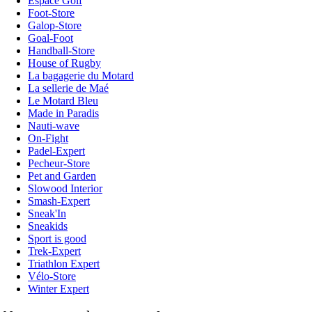
Espace Golf
Foot-Store
Galop-Store
Goal-Foot
Handball-Store
House of Rugby
La bagagerie du Motard
La sellerie de Maé
Le Motard Bleu
Made in Paradis
Nauti-wave
On-Fight
Padel-Expert
Pecheur-Store
Pet and Garden
Slowood Interior
Smash-Expert
Sneak'In
Sneakids
Sport is good
Trek-Expert
Triathlon Expert
Vélo-Store
Winter Expert