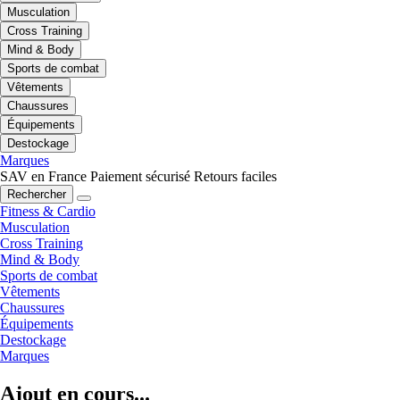
Musculation
Cross Training
Mind & Body
Sports de combat
Vêtements
Chaussures
Équipements
Destockage
Marques
SAV en France
Paiement sécurisé
Retours faciles
Rechercher
Fitness & Cardio
Musculation
Cross Training
Mind & Body
Sports de combat
Vêtements
Chaussures
Équipements
Destockage
Marques
Ajout en cours...