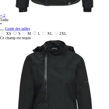
+-2
Taille
*
Guide des tailles
XS
S
M
L
XL
2XL
Ce champ est requis