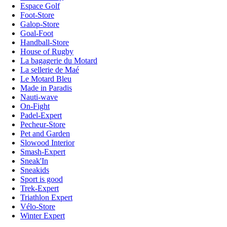
Espace Golf
Foot-Store
Galop-Store
Goal-Foot
Handball-Store
House of Rugby
La bagagerie du Motard
La sellerie de Maé
Le Motard Bleu
Made in Paradis
Nauti-wave
On-Fight
Padel-Expert
Pecheur-Store
Pet and Garden
Slowood Interior
Smash-Expert
Sneak'In
Sneakids
Sport is good
Trek-Expert
Triathlon Expert
Vélo-Store
Winter Expert