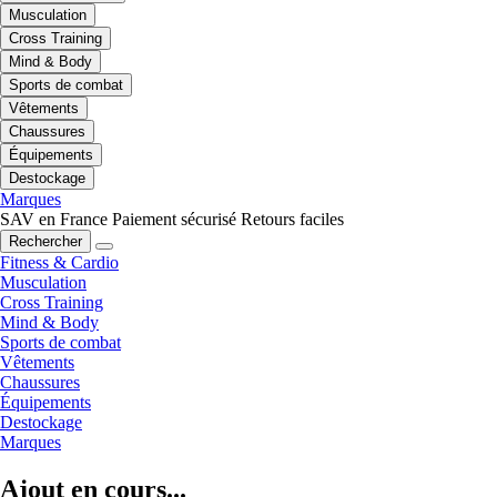
Musculation
Cross Training
Mind & Body
Sports de combat
Vêtements
Chaussures
Équipements
Destockage
Marques
SAV en France
Paiement sécurisé
Retours faciles
Rechercher
Fitness & Cardio
Musculation
Cross Training
Mind & Body
Sports de combat
Vêtements
Chaussures
Équipements
Destockage
Marques
Ajout en cours...