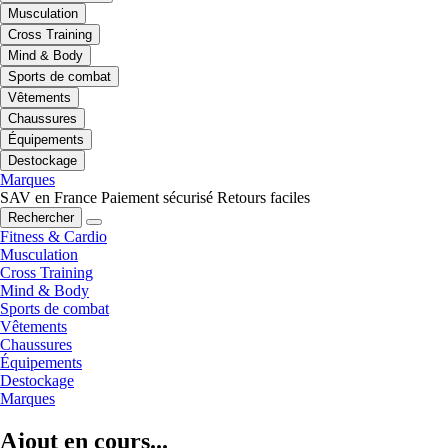
Musculation
Cross Training
Mind & Body
Sports de combat
Vêtements
Chaussures
Équipements
Destockage
Marques
SAV en France
Paiement sécurisé
Retours faciles
Rechercher
Fitness & Cardio
Musculation
Cross Training
Mind & Body
Sports de combat
Vêtements
Chaussures
Équipements
Destockage
Marques
Ajout en cours...