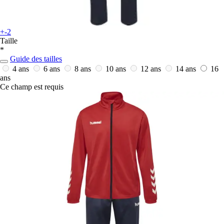
+-2
Taille
*
Guide des tailles
4 ans
6 ans
8 ans
10 ans
12 ans
14 ans
16
ans
Ce champ est requis