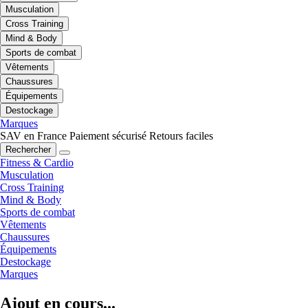
Musculation
Cross Training
Mind & Body
Sports de combat
Vêtements
Chaussures
Équipements
Destockage
Marques
SAV en France
Paiement sécurisé
Retours faciles
Rechercher
Fitness & Cardio
Musculation
Cross Training
Mind & Body
Sports de combat
Vêtements
Chaussures
Équipements
Destockage
Marques
Ajout en cours...