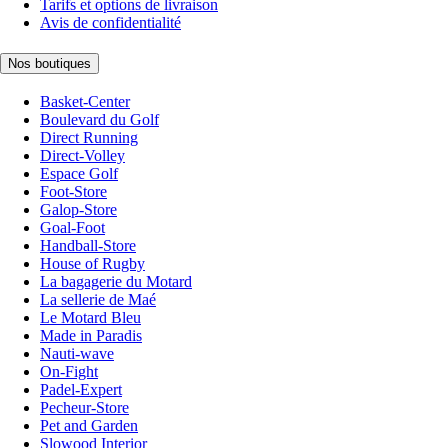
Tarifs et options de livraison
Avis de confidentialité
Nos boutiques
Basket-Center
Boulevard du Golf
Direct Running
Direct-Volley
Espace Golf
Foot-Store
Galop-Store
Goal-Foot
Handball-Store
House of Rugby
La bagagerie du Motard
La sellerie de Maé
Le Motard Bleu
Made in Paradis
Nauti-wave
On-Fight
Padel-Expert
Pecheur-Store
Pet and Garden
Slowood Interior