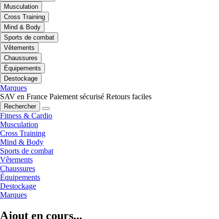
Musculation
Cross Training
Mind & Body
Sports de combat
Vêtements
Chaussures
Équipements
Destockage
Marques
SAV en France
Paiement sécurisé
Retours faciles
Rechercher
Fitness & Cardio
Musculation
Cross Training
Mind & Body
Sports de combat
Vêtements
Chaussures
Équipements
Destockage
Marques
Ajout en cours...